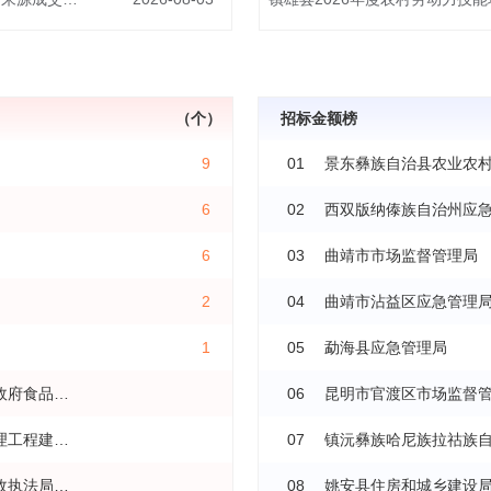
（个）
招标金额榜
9
01
景东彝族自治县农业农
6
02
西双版纳傣族自治州应
6
03
曲靖市市场监督管理局
2
04
曲靖市沾益区应急管理
1
05
勐海县应急管理局
昆明市官渡区市场监督管理局（昆明市官渡区人民政府食品安全委员会办公室）
06
镇沅彝族哈尼族拉祜族自治县中小河流及山洪沟治理工程建设管理局
07
姚安县住房和城乡建设局（姚安县城市管理综合行政执法局、姚安县人民防空办公室）
08