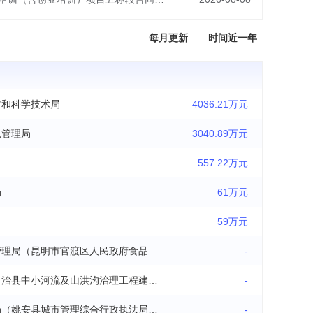
每月更新
时间近一年
村和科学技术局
4036.21万元
急管理局
3040.89万元
557.22万元
局
61万元
59万元
昆明市官渡区市场监督管理局（昆明市官渡区人民政府食品安全委员会办公室）
-
镇沅彝族哈尼族拉祜族自治县中小河流及山洪沟治理工程建设管理局
-
姚安县住房和城乡建设局（姚安县城市管理综合行政执法局、姚安县人民防空办公室）
-