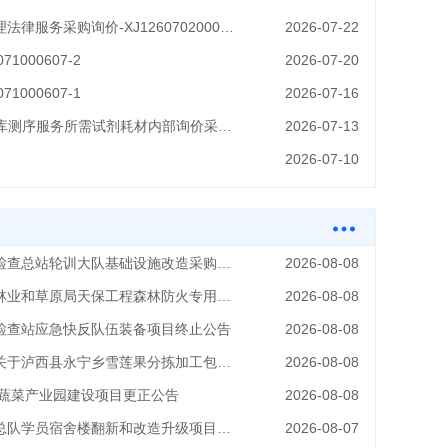
家属区房屋租赁合同纠纷诉讼代理法律服务采购询价-XJ126070200091-2
2026-07-22
000607-2
2026-07-20
000607-1
2026-07-16
云南省疾控中心PCR扩增产物建库测序服务所需试剂耗材内部询价采购公告
2026-07-13
2026-07-10
中华人民共和国云南出入境边防检查总站轮训大队基础设施改造采购项目更正公告
2026-08-08
兰坪县林业和草原局关于兰坪县林业和草原局天保工程森林防火专用车辆置换项目的废标公告
2026-08-08
检查站应急快反队伍装备项目终止公告
2026-08-08
云南骏华工程管理咨询有限公司关于泸西县永宁乡雪莲果分拣加工包装项目的更正公告（一）
2026-08-08
色蔬菜产业园建设项目更正公告
2026-08-08
应急管理部消防救援局昆明训练总队学员宿舍楼翻新和改造升级项目（二次）竞争性磋商变更公告
2026-08-07