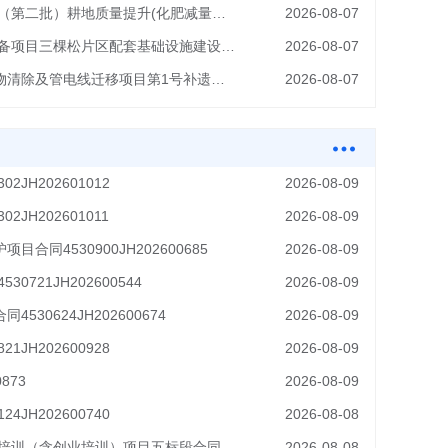
2026年中央耕地建设与利用资金（第二批）耕地质量提升(化肥减量增效)—土壤肥料田间试验及农户施肥情况调查项目（采购绿肥种子）更正公告
2026-08-07
2025年保山市施甸县新增土地储备项目三棵松片区配套基础设施建设项目（内部道路（海林檎路-兴义路））终止公告
2026-08-07
北京路市政收储项目地表建构筑物清除及管电线迁移项目第1号补遗公告
2026-08-07
JH202601012
2026-08-09
JH202601011
2026-08-09
同4530900JH202600685
2026-08-09
721JH202600544
2026-08-09
30624JH202600674
2026-08-09
JH202600928
2026-08-09
873
2026-08-09
JH202600740
2026-08-08
镇雄县2026年度农村劳动力技能培训（含创业培训）项目五标段合同公告4530627JH202600746
2026-08-08