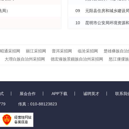
法局）
09
元阳县住房和城乡建设
10
昆明市公安局环境资源
昭通采招网
丽江采招网
普洱采招网
临沧采招网
楚雄彝族自治
大理白族自治州采招网
德宏傣族景颇族自治州采招网
怒江傈僳族
式
展会合作
APP下载
诚聘英才
联系我
79
传真：010-88123823