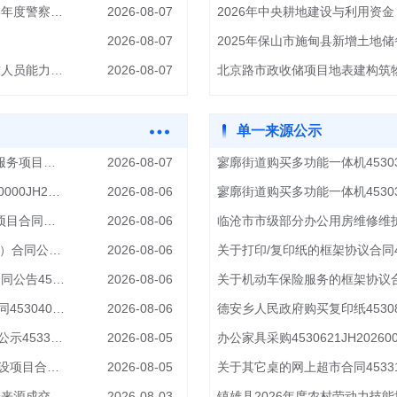
云南省杨林监狱、云南金马集团包容工贸有限责任公司2026年度警察职工辅警健康体检服务项目中标结果公告
2026-08-07
2026-08-07
巧家县2026年基层农技推广体系改革与建设项目—基层农技人员能力提升培训服务采购预成交结果公示
2026-08-07
单一来源公示
德宏州公安机关350兆警用数字集群通信系统基站铁塔站址服务项目合同公告4533100JH202600873
2026-08-07
寥廓街道购买多功能一体机4530302
2026年云南省生态环境信息中心项目管理服务合同公告4530000JH202618224
2026-08-06
寥廓街道购买多功能一体机4530302
云南省审计厅2026年“云审查”平台和“四统一”保障服务采购项目合同公告4530000JH202614846
2026-08-06
临沧市市级部分办公用房维修维护项目合
2024年至2026年办公楼物业综合服务采购（第3年合同续签）合同公告4530000JH202612285
2026-08-06
关于打印/复印纸的框架协议合同4530
保山市公安局采购集装箱车辆检查系统2026年度维护服务合同公告4530500JH202601204
2026-08-06
关于机动车保险服务的框架协议合同45
玉溪市公安局红塔分局特巡警大队业务技术用房租赁项目合同4530402JH202600617
2026-08-06
德安乡人民政府购买复印纸4530821
迪庆州住房公积金管理中心指挥中心应用软件开发项目合同公示4533400JH202600644
2026-08-05
办公家具采购4530621JH202600
迪庆州住房公积金管理中心高效办成一件事共享数据利用建设项目合同公示4533400JH202600645
2026-08-05
关于其它桌的网上超市合同4533124
曲靖市沾益区人民法院2026年度集约送达综合服务项目单一来源成交结果公告
2026-08-03